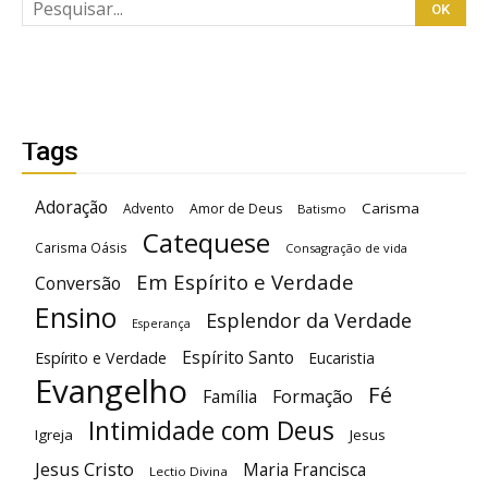
Tags
Adoração
Carisma
Advento
Amor de Deus
Batismo
Catequese
Carisma Oásis
Consagração de vida
Em Espírito e Verdade
Conversão
Ensino
Esplendor da Verdade
Esperança
Espírito Santo
Espírito e Verdade
Eucaristia
Evangelho
Fé
Família
Formação
Intimidade com Deus
Igreja
Jesus
Jesus Cristo
Maria Francisca
Lectio Divina