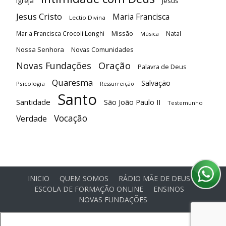
Igreja
Jesus
Jesus Cristo
Maria Francisca
Lectio Divina
Maria Francisca Crocoli Longhi
Missão
Natal
Música
Nossa Senhora
Novas Comunidades
Oração
Novas Fundações
Palavra de Deus
Quaresma
Salvação
Psicologia
Ressurreição
Santo
Santidade
São João Paulo II
Testemunho
Vocação
Verdade
INICIO
QUEM SOMOS
RÁDIO MÃE DE DEUS
ESCOLA DE FORMAÇÃO ONLINE
ENSINOS
NOVAS FUNDAÇÕES
© Comunidade Oásis © Todos os direitos reservados -