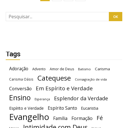
Tags
Adoração
Carisma
Advento
Amor de Deus
Batismo
Catequese
Carisma Oásis
Consagração de vida
Em Espírito e Verdade
Conversão
Ensino
Esplendor da Verdade
Esperança
Espírito Santo
Espírito e Verdade
Eucaristia
Evangelho
Fé
Família
Formação
Intimidade com Deus