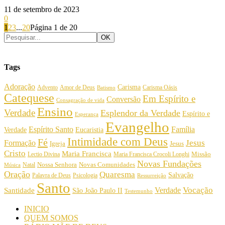
11 de setembro de 2023
0
1
2
3
...
20
Página 1 de 20
Tags
Adoração
Carisma
Amor de Deus
Carisma Oásis
Advento
Batismo
Catequese
Em Espírito e
Conversão
Consagração de vida
Ensino
Verdade
Esplendor da Verdade
Espírito e
Esperança
Evangelho
Espírito Santo
Família
Verdade
Eucaristia
Intimidade com Deus
Fé
Jesus
Formação
Igreja
Jesus
Cristo
Maria Francisca
Maria Francisca Crocoli Longhi
Missão
Lectio Divina
Novas Fundações
Nossa Senhora
Natal
Novas Comunidades
Música
Oração
Quaresma
Salvação
Palavra de Deus
Psicologia
Ressurreição
Santo
Vocação
Verdade
Santidade
São João Paulo II
Testemunho
INICIO
QUEM SOMOS