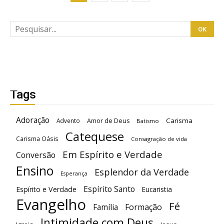
Tags
Adoração
Carisma
Advento
Amor de Deus
Batismo
Catequese
Carisma Oásis
Consagração de vida
Em Espírito e Verdade
Conversão
Ensino
Esplendor da Verdade
Esperança
Espírito Santo
Espírito e Verdade
Eucaristia
Evangelho
Fé
Família
Formação
Intimidade com Deus