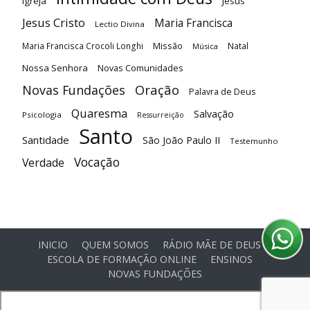
Igreja
Jesus
Jesus Cristo
Maria Francisca
Lectio Divina
Maria Francisca Crocoli Longhi
Missão
Natal
Música
Nossa Senhora
Novas Comunidades
Oração
Novas Fundações
Palavra de Deus
Quaresma
Salvação
Psicologia
Ressurreição
Santo
Santidade
São João Paulo II
Testemunho
Vocação
Verdade
INICIO
QUEM SOMOS
RÁDIO MÃE DE DEUS
ESCOLA DE FORMAÇÃO ONLINE
ENSINOS
NOVAS FUNDAÇÕES
© Comunidade Oásis © Todos os direitos reservados -