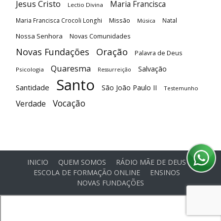
Jesus Cristo
Maria Francisca
Lectio Divina
Maria Francisca Crocoli Longhi
Missão
Natal
Música
Nossa Senhora
Novas Comunidades
Oração
Novas Fundações
Palavra de Deus
Quaresma
Salvação
Psicologia
Ressurreição
Santo
Santidade
São João Paulo II
Testemunho
Vocação
Verdade
INICIO
QUEM SOMOS
RÁDIO MÃE DE DEUS
ESCOLA DE FORMAÇÃO ONLINE
ENSINOS
NOVAS FUNDAÇÕES
© Comunidade Oásis © Todos os direitos reservados -
Desenvolvido por