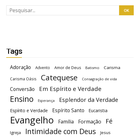
Tags
Adoração
Carisma
Advento
Amor de Deus
Batismo
Catequese
Carisma Oásis
Consagração de vida
Em Espírito e Verdade
Conversão
Ensino
Esplendor da Verdade
Esperança
Espírito Santo
Espírito e Verdade
Eucaristia
Evangelho
Fé
Família
Formação
Intimidade com Deus
Igreja
Jesus