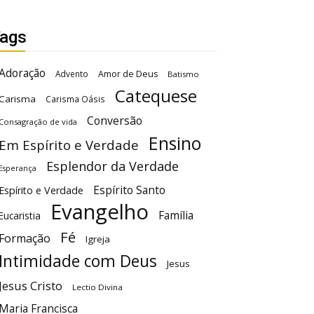
ags
Adoração
Advento
Amor de Deus
Batismo
Catequese
Carisma
Carisma Oásis
Conversão
Consagração de vida
Ensino
Em Espírito e Verdade
Esplendor da Verdade
Esperança
Espírito Santo
Espírito e Verdade
Evangelho
Família
Eucaristia
Fé
Formação
Igreja
Intimidade com Deus
Jesus
Jesus Cristo
Lectio Divina
Maria Francisca