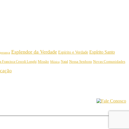
Esplendor da Verdade
Espírito Santo
Espírito e Verdade
perança
Nossa Senhora
a Francisca Crocoli Longhi
Missão
Natal
Novas Comunidades
Música
cação