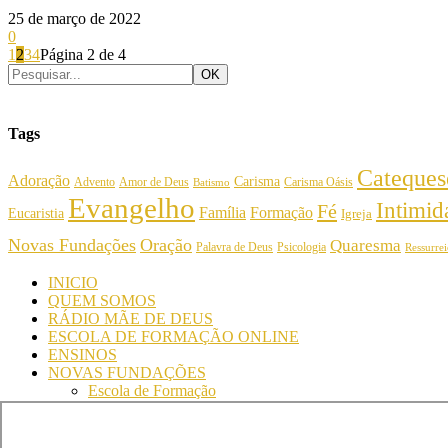
25 de março de 2022
0
1
2
3
4
Página 2 de 4
Tags
Cateques
Adoração
Carisma
Amor de Deus
Carisma Oásis
Advento
Batismo
Evangelho
Intimi
Fé
Família
Formação
Eucaristia
Igreja
Novas Fundações
Oração
Quaresma
Palavra de Deus
Psicologia
Ressurre
INICIO
QUEM SOMOS
RÁDIO MÃE DE DEUS
ESCOLA DE FORMAÇÃO ONLINE
ENSINOS
NOVAS FUNDAÇÕES
Escola de Formação
Simpósio
© Comunidade Oásis © Todos os direitos reservados - Desenvolvido 