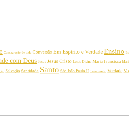
Ensino
e
Em Espírito e Verdade
Conversão
Consagração de vida
Es
dade com Deus
Jesus Cristo
Maria Francisca
Jesus
Mari
Lectio Divina
Santo
Vo
Verdade
Salvação
Santidade
São João Paulo II
Testemunho
ição
por