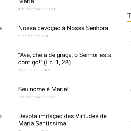
Maria
8 de dezembro de 2021
T
a
Nossa devoção à Nossa Senhora
28 de maio de 2021
“Ave, cheia de graça, o Senhor está
contigo!” (Lc 1, 28)
25 de março de 2021
Seu nome é Maria!
7 de dezembro de 2020
o
Devota imitação das Virtudes de
Maria Santíssima