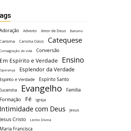
ags
Adoração
Advento
Amor de Deus
Batismo
Catequese
Carisma
Carisma Oásis
Conversão
Consagração de vida
Ensino
Em Espírito e Verdade
Esplendor da Verdade
Esperança
Espírito Santo
Espírito e Verdade
Evangelho
Família
Eucaristia
Fé
Formação
Igreja
Intimidade com Deus
Jesus
Jesus Cristo
Lectio Divina
Maria Francisca