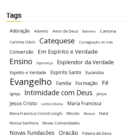
Tags
Adoração
Carisma
Advento
Amor de Deus
Batismo
Catequese
Carisma Oásis
Consagração de vida
Em Espírito e Verdade
Conversão
Ensino
Esplendor da Verdade
Esperança
Espírito Santo
Espírito e Verdade
Eucaristia
Evangelho
Fé
Família
Formação
Intimidade com Deus
Igreja
Jesus
Jesus Cristo
Maria Francisca
Lectio Divina
Maria Francisca Crocoli Longhi
Missão
Natal
Música
Nossa Senhora
Novas Comunidades
Oração
Novas Fundações
Palavra de Deus