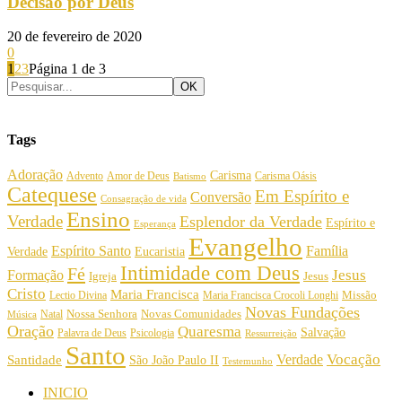
Decisão por Deus
20 de fevereiro de 2020
0
1
2
3
Página 1 de 3
Tags
Adoração
Carisma
Amor de Deus
Carisma Oásis
Advento
Batismo
Catequese
Em Espírito e
Conversão
Consagração de vida
Ensino
Verdade
Esplendor da Verdade
Espírito e
Esperança
Evangelho
Espírito Santo
Família
Verdade
Eucaristia
Intimidade com Deus
Fé
Jesus
Formação
Igreja
Jesus
Cristo
Maria Francisca
Maria Francisca Crocoli Longhi
Missão
Lectio Divina
Novas Fundações
Nossa Senhora
Natal
Novas Comunidades
Música
Oração
Quaresma
Salvação
Palavra de Deus
Psicologia
Ressurreição
Santo
Vocação
Verdade
Santidade
São João Paulo II
Testemunho
INICIO