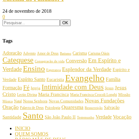
24 de novembro de 2018
0
Tags
Adoração
Carisma
Amor de Deus
Carisma Oásis
Advento
Batismo
Catequese
Em Espírito e
Conversão
Consagração de vida
Ensino
Verdade
Esplendor da Verdade
Espírito e
Esperança
Evangelho
Espírito Santo
Família
Verdade
Eucaristia
Intimidade com Deus
Fé
Jesus
Formação
Igreja
Jesus
Cristo
Maria Francisca
Maria Francisca Crocoli Longhi
Missão
Lectio Divina
Novas Fundações
Nossa Senhora
Natal
Novas Comunidades
Música
Oração
Quaresma
Salvação
Palavra de Deus
Psicologia
Ressurreição
Santo
Vocação
Verdade
Santidade
São João Paulo II
Testemunho
INICIO
QUEM SOMOS