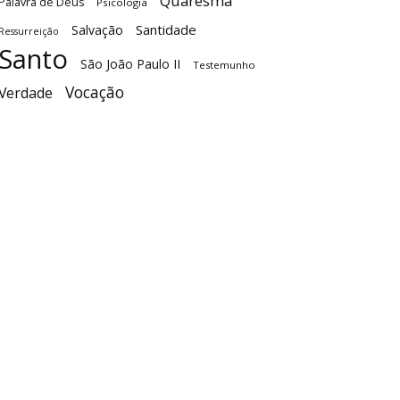
Quaresma
Palavra de Deus
Psicologia
Santidade
Salvação
Ressurreição
Santo
São João Paulo II
Testemunho
Vocação
Verdade