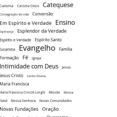
Catequese
Carisma
Carisma Oásis
Conversão
Consagração de vida
Ensino
Em Espírito e Verdade
Esplendor da Verdade
Esperança
Espírito Santo
Espírito e Verdade
Evangelho
Família
Eucaristia
Fé
Formação
Igreja
Intimidade com Deus
Jesus
Jesus Cristo
Lectio Divina
Maria Francisca
Maria Francisca Crocoli Longhi
Missão
Música
Nossa Senhora
Natal
Novas Comunidades
Oração
Novas Fundações