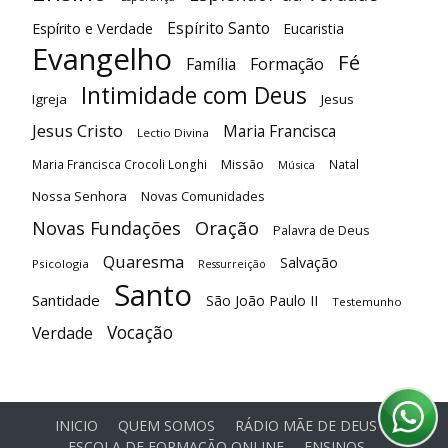
Espírito Santo
Espírito e Verdade
Eucaristia
Evangelho
Fé
Família
Formação
Intimidade com Deus
Igreja
Jesus
Jesus Cristo
Maria Francisca
Lectio Divina
Maria Francisca Crocoli Longhi
Missão
Natal
Música
Nossa Senhora
Novas Comunidades
Oração
Novas Fundações
Palavra de Deus
Quaresma
Salvação
Psicologia
Ressurreição
Santo
Santidade
São João Paulo II
Testemunho
Vocação
Verdade
INICIO
QUEM SOMOS
RÁDIO MÃE DE DEUS
ESCOLA DE FORMAÇÃO ONLINE
ENSINOS