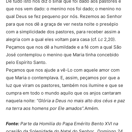
De tudo isto nos diz o sinal que foi dado aos pastores e
que nos vem dado: o menino nos foi dado; o menino no
qual Deus se fez pequeno por nós. Rezemos ao Senhor
para que nos dê a graça de ver nesta noite o presépio
com a simplicidade dos pastores, para receber assim a
alegria com a qual eles voltam para casa (cf.
Lc
2,20).
Peçamos que nos dê a humildade e a fé com a qual São
José contemplou o menino que Maria tinha concebido
pelo Espírito Santo.
Peçamos que nos ajude a vê-Lo com aquele amor com
que Maria o contemplava. E, assim, peçamos por que a
luz que viram os pastores, também nos ilumine e que se
cumpra em todo o mundo aquilo que os anjos cantaram
naquela noite:
“
Glória a Deus no mais alto dos céus e paz
na terra aos homens por Ele amados”.
Amém.
Fonte:
Parte da Homilia do Papa Emérito Bento XVI na
ocasião da Solenidade do Natal do Senhor. Domingo 24