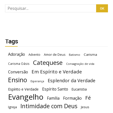
Tags
Adoração
Carisma
Advento
Amor de Deus
Batismo
Catequese
Carisma Oásis
Consagração de vida
Em Espírito e Verdade
Conversão
Ensino
Esplendor da Verdade
Esperança
Espírito Santo
Espírito e Verdade
Eucaristia
Evangelho
Fé
Família
Formação
Intimidade com Deus
Igreja
Jesus