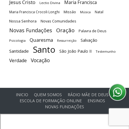
Jesus Cristo
Maria Francisca
Lectio Divina
Maria Francisca Crocoli Longhi
Missão
Natal
Música
Nossa Senhora
Novas Comunidades
Oração
Novas Fundações
Palavra de Deus
Quaresma
Salvação
Psicologia
Ressurreição
Santo
Santidade
São João Paulo II
Testemunho
Vocação
Verdade
INICIO
QUEM SOMOS
RÁDIO MÃE DE DEUS
ESCOLA DE FORMAÇÃO ONLINE
ENSINOS
NOVAS FUNDAÇÕES
© Comunidade Oásis © Todos os direitos reservados -
Desenvolvido por