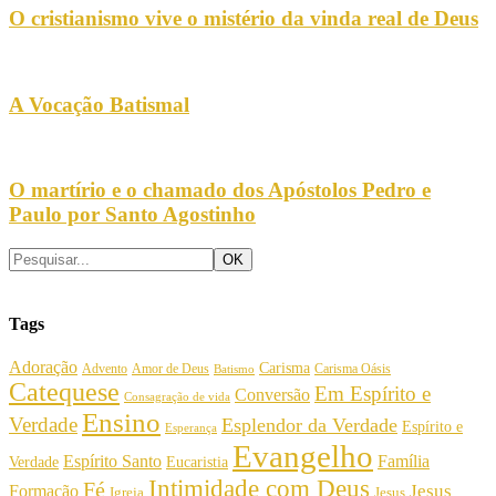
O cristianismo vive o mistério da vinda real de Deus
A Vocação Batismal
O martírio e o chamado dos Apóstolos Pedro e
Paulo por Santo Agostinho
Tags
Adoração
Carisma
Amor de Deus
Carisma Oásis
Advento
Batismo
Catequese
Em Espírito e
Conversão
Consagração de vida
Ensino
Verdade
Esplendor da Verdade
Espírito e
Esperança
Evangelho
Espírito Santo
Família
Verdade
Eucaristia
Intimidade com Deus
Fé
Jesus
Formação
Igreja
Jesus