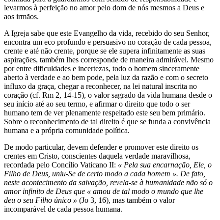
levarmos à perfeição no amor pelo dom de nós mesmos a Deus e
aos irmãos.
A Igreja sabe que este Evangelho da vida, recebido do seu Senhor,
encontra um eco profundo e persuasivo no coração de cada pessoa,
crente e até não crente, porque se ele supera infinitamente as suas
aspirações, também lhes corresponde de maneira admirável. Mesmo
por entre dificuldades e incertezas, todo o homem sinceramente
aberto à verdade e ao bem pode, pela luz da razão e com o secreto
influxo da graça, chegar a reconhecer, na lei natural inscrita no
coração (cf. Rm 2, 14-15), o valor sagrado da vida humana desde o
seu início até ao seu termo, e afirmar o direito que todo o ser
humano tem de ver plenamente respeitado este seu bem primário.
Sobre o reconhecimento de tal direito é que se funda a convivência
humana e a própria comunidade política.
De modo particular, devem defender e promover este direito os
crentes em Cristo, conscientes daquela verdade maravilhosa,
recordada pelo Concílio Vaticano II:
« Pela sua encarnação, Ele, o
Filho de Deus, uniu-Se de certo modo a cada homem ». De fato,
neste acontecimento da salvação, revela-se à humanidade não só o
amor infinito de Deus que « amou de tal modo o mundo que lhe
deu o seu Filho único »
(Jo 3, 16), mas também o valor
incomparável de cada pessoa humana.