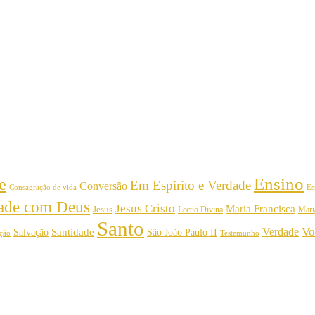
Ensino
e
Em Espírito e Verdade
Conversão
Consagração de vida
Es
dade com Deus
Jesus Cristo
Maria Francisca
Jesus
Mari
Lectio Divina
Santo
Vo
Verdade
Salvação
Santidade
São João Paulo II
Testemunho
ição