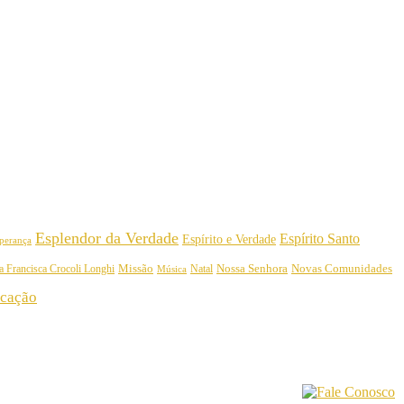
Esplendor da Verdade
Espírito Santo
Espírito e Verdade
perança
Nossa Senhora
a Francisca Crocoli Longhi
Missão
Natal
Novas Comunidades
Música
cação