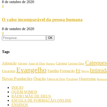
8 de outubro de 2020
0
O valor incomparável da pessoa humana
8 de outubro de 2020
0
Tags
Cateques
Adoração
Carisma
Amor de Deus
Carisma Oásis
Advento
Batismo
Evangelho
Intimi
Fé
Família
Formação
Eucaristia
Igreja
Novas Fundações
Oração
Quaresma
Palavra de Deus
Psicologia
Ressurre
INICIO
QUEM SOMOS
RÁDIO MÃE DE DEUS
ESCOLA DE FORMAÇÃO ONLINE
ENSINOS