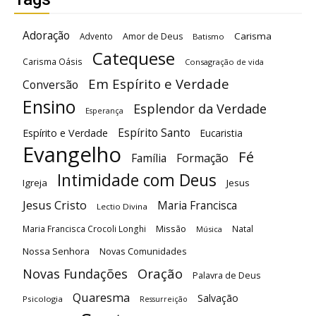
Adoração
Carisma
Advento
Amor de Deus
Batismo
Catequese
Carisma Oásis
Consagração de vida
Em Espírito e Verdade
Conversão
Ensino
Esplendor da Verdade
Esperança
Espírito Santo
Espírito e Verdade
Eucaristia
Evangelho
Fé
Família
Formação
Intimidade com Deus
Igreja
Jesus
Jesus Cristo
Maria Francisca
Lectio Divina
Maria Francisca Crocoli Longhi
Missão
Natal
Música
Nossa Senhora
Novas Comunidades
Oração
Novas Fundações
Palavra de Deus
Quaresma
Salvação
Psicologia
Ressurreição