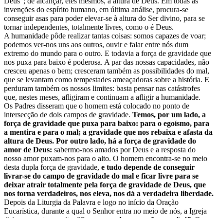
Deus”; de alcançar, eles mesmos, a altura de Deus. Em todas as
invenções do espírito humano, em última análise, procura-se
conseguir asas para poder elevar-se à altura do Ser divino, para se
tornar independentes, totalmente livres, como o é Deus.
A humanidade pôde realizar tantas coisas: somos capazes de voar;
podemos ver-nos uns aos outros, ouvir e falar entre nós dum
extremo do mundo para o outro. E todavia a força de gravidade que
nos puxa para baixo é poderosa. A par das nossas capacidades, não
cresceu apenas o bem; cresceram também as possibilidades do mal,
que se levantam como tempestades ameaçadoras sobre a história. E
perduram também os nossos limites: basta pensar nas catástrofes
que, nestes meses, afligiram e continuam a afligir a humanidade.
Os Padres disseram que o homem está colocado no ponto de
intersecção de dois campos de gravidade.
Temos, por um lado, a
força de gravidade que puxa para baixo: para o egoísmo, para
a mentira e para o mal; a gravidade que nos rebaixa e afasta da
altura de Deus. Por outro lado, há a força de gravidade do
amor de Deus:
sabermo-nos amados por Deus e a resposta do
nosso amor puxam-nos para o alto. O homem encontra-se no meio
desta dupla força de gravidade,
e tudo depende de conseguir
livrar-se do campo de gravidade do mal e ficar livre para se
deixar atrair totalmente pela força de gravidade de Deus, que
nos torna verdadeiros, nos eleva, nos dá a verdadeira liberdade.
Depois da Liturgia da Palavra e logo no início da Oração
Eucarística, durante a qual o Senhor entra no meio de nós, a Igreja