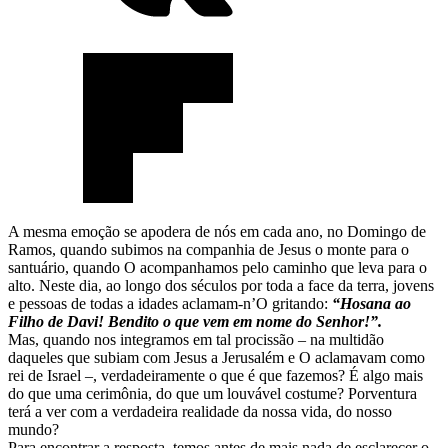
A mesma emoção se apodera de nós em cada ano, no Domingo de
Ramos, quando subimos na companhia de Jesus o monte para o
santuário, quando O acompanhamos pelo caminho que leva para o
alto. Neste dia, ao longo dos séculos por toda a face da terra, jovens
e pessoas de todas a idades aclamam-n’O gritando:
“Hosana ao
Filho de Davi! Bendito o que vem em nome do Senhor!”.
Mas, quando nos integramos em tal procissão – na multidão
daqueles que subiam com Jesus a Jerusalém e O aclamavam como
rei de Israel –, verdadeiramente o que é que fazemos? É algo mais
do que uma cerimônia, do que um louvável costume? Porventura
terá a ver com a verdadeira realidade da nossa vida, do nosso
mundo?
Para encontrar a resposta, temos antes de mais nada de esclarecer o