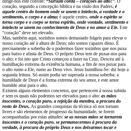
dirige-nos este convite:
“Sursum corda – corações ao alto!”
. O
coração, segundo a concepção bíblica e na visão dos Padres,
é
aquele centro do homem onde se unem o intelecto, a vontade e o
sentimento, o corpo e a alma;
é aquele centro,
onde o espírito se
torna corpo e o corpo se torna espírito, onde vontade, sentimento e
intelecto se unem no conhecimento de Deus e no amor a Ele.
Este
“coração” deve ser elevado.
Mas, também aqui, sozinhos somos demasiado frágeis para elevar o
nosso coração até à altura de Deus; não somos capazes disso. É
precisamente a soberba de o podermos fazer sozinhos que nos puxa
para baixo e afasta de Deus. O próprio Deus tem de puxar-nos para
o alto; e foi isto que Cristo começou a fazer na Cruz. Desceu até à
humilhação extrema da existência humana, a fim de nos puxar para
o alto rumo a Ele, rumo ao Deus vivo. Jesus humilhou-Se: diz hoje a
segunda leitura. Só assim podia ser superada a nossa soberba: a
humildade de Deus é a forma extrema do seu amor, e este amor
humilde atrai para o alto.
Existem alguns elementos concretos, que pertencem à nossa subida
e sem os quais não podemos ser elevados para o alto:
as mãos
inocentes, o coração puro, a rejeição da mentira, a procura do
rosto de Deus.
As grandes conquistas da técnica só nos tornam
livres e são elementos de progresso da humanidade, se forem
acompanhadas por estas atitudes:
se as nossas mãos se tornarem
inocentes e o coração puro, se permanecermos à procura da
verdade, à procura do próprio Deus e nos deixarmos tocar e