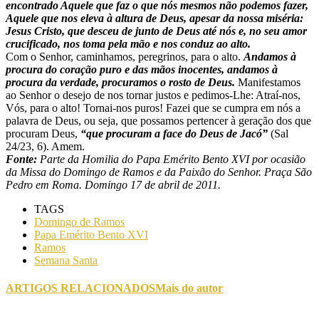
encontrado Aquele que faz o que nós mesmos não podemos fazer,
Aquele que nos eleva à altura de Deus, apesar da nossa miséria:
Jesus Cristo, que desceu de junto de Deus até nós e, no seu amor
crucificado, nos toma pela mão e nos conduz ao alto.
Com o Senhor, caminhamos, peregrinos, para o alto.
Andamos à
procura do coração puro e das mãos inocentes, andamos à
procura da verdade, procuramos o rosto de Deus.
Manifestamos
ao Senhor o desejo de nos tornar justos e pedimos-Lhe: Atraí-nos,
Vós, para o alto! Tornai-nos puros! Fazei que se cumpra em nós a
palavra de Deus, ou seja, que possamos pertencer à geração dos que
procuram Deus,
“que procuram a face do Deus de Jacó”
(Sal
24/23, 6). Amem.
Fonte:
Parte da Homilia do Papa Emérito Bento XVI por ocasião
da Missa do Domingo de Ramos e da Paixão do Senhor. Praça São
Pedro em Roma. Domingo 17 de abril de 2011.
TAGS
Domingo de Ramos
Papa Emérito Bento XVI
Ramos
Semana Santa
ARTIGOS RELACIONADOS
Mais do autor