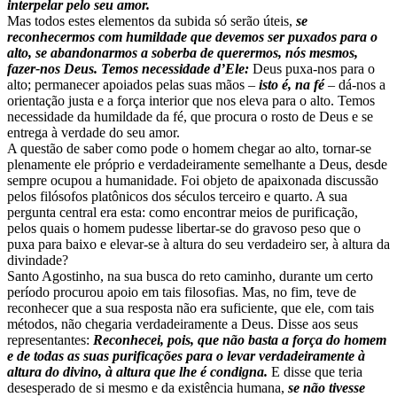
interpelar pelo seu amor.
Mas todos estes elementos da subida só serão úteis,
se
reconhecermos com humildade que devemos ser puxados para o
alto, se abandonarmos a soberba de querermos, nós mesmos,
fazer-nos Deus. Temos necessidade d’Ele:
Deus puxa-nos para o
alto; permanecer apoiados pelas suas mãos –
isto é, na fé
– dá-nos a
orientação justa e a força interior que nos eleva para o alto. Temos
necessidade da humildade da fé, que procura o rosto de Deus e se
entrega à verdade do seu amor.
A questão de saber como pode o homem chegar ao alto, tornar-se
plenamente ele próprio e verdadeiramente semelhante a Deus, desde
sempre ocupou a humanidade. Foi objeto de apaixonada discussão
pelos filósofos platônicos dos séculos terceiro e quarto. A sua
pergunta central era esta: como encontrar meios de purificação,
pelos quais o homem pudesse libertar-se do gravoso peso que o
puxa para baixo e elevar-se à altura do seu verdadeiro ser, à altura da
divindade?
Santo Agostinho, na sua busca do reto caminho, durante um certo
período procurou apoio em tais filosofias. Mas, no fim, teve de
reconhecer que a sua resposta não era suficiente, que ele, com tais
métodos, não chegaria verdadeiramente a Deus. Disse aos seus
representantes:
Reconhecei, pois, que não basta a força do homem
e de todas as suas purificações para o levar verdadeiramente à
altura do divino, à altura que lhe é condigna.
E disse que teria
desesperado de si mesmo e da existência humana,
se não tivesse