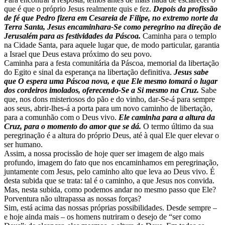
que é que o próprio Jesus realmente quis e fez.
Depois da profissão
de fé que Pedro fizera em Cesareia de Filipe, no extremo norte da
Terra Santa, Jesus encaminhara-Se como peregrino na direção de
Jerusalém para as festividades da Páscoa.
Caminha para o templo
na Cidade Santa, para aquele lugar que, de modo particular, garantia
a Israel que Deus estava próximo do seu povo.
Caminha para a festa comunitária da Páscoa, memorial da libertação
do Egito e sinal da esperança na libertação definitiva.
Jesus sabe
que O espera uma Páscoa nova, e que Ele mesmo tomará o lugar
dos cordeiros imolados, oferecendo-Se a Si mesmo na Cruz.
Sabe
que, nos dons misteriosos do pão e do vinho, dar-Se-á para sempre
aos seus, abrir-lhes-á a porta para um novo caminho de libertação,
para a comunhão com o Deus vivo.
Ele caminha para a altura da
Cruz, para o momento do amor que se dá.
O termo último da sua
peregrinação é a altura do próprio Deus, até à qual Ele quer elevar o
ser humano.
Assim, a nossa procissão de hoje quer ser imagem de algo mais
profundo, imagem do fato que nos encaminhamos em peregrinação,
juntamente com Jesus, pelo caminho alto que leva ao Deus vivo. É
desta subida que se trata: tal é o caminho, a que Jesus nos convida.
Mas, nesta subida, como podemos andar no mesmo passo que Ele?
Porventura não ultrapassa as nossas forças?
Sim, está acima das nossas próprias possibilidades. Desde sempre –
e hoje ainda mais – os homens nutriram o desejo de “ser como