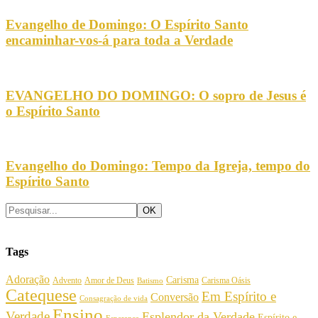
Evangelho de Domingo: O Espírito Santo
encaminhar-vos-á para toda a Verdade
EVANGELHO DO DOMINGO: O sopro de Jesus é
o Espírito Santo
Evangelho do Domingo: Tempo da Igreja, tempo do
Espírito Santo
Tags
Adoração
Carisma
Amor de Deus
Carisma Oásis
Advento
Batismo
Catequese
Em Espírito e
Conversão
Consagração de vida
Ensino
Verdade
Esplendor da Verdade
Espírito e