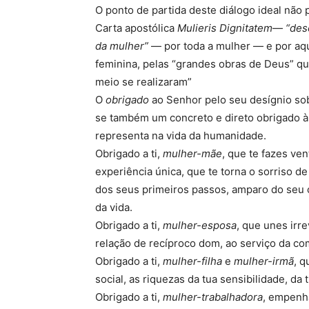
O ponto de partida deste diálogo ideal não
Carta apostólica
Mulieris Dignitatem
—
“des
da mulher”
— por toda a mulher — e por aqu
feminina, pelas “grandes obras de Deus” qu
meio se realizaram”
O
obrigado
ao Senhor pelo seu desígnio so
se também um concreto e direto obrigado às
representa na vida da humanidade.
Obrigado a ti,
mulher-mãe
, que te fazes ve
experiência única, que te torna o sorriso de
dos seus primeiros passos, amparo do seu 
da vida.
Obrigado a ti,
mulher-esposa
, que unes ir
relação de recíproco dom, ao serviço da co
Obrigado a ti,
mulher-filha
e
mulher-irmã
, q
social, as riquezas da tua sensibilidade, da
Obrigado a ti,
mulher-trabalhadora
, empenha