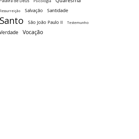
Quaresma
Palavra de Deus
Psicologia
Santidade
Salvação
Ressurreição
Santo
São João Paulo II
Testemunho
Vocação
Verdade