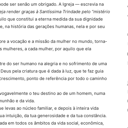
 pode ser senão um obrigado. A Igreja — escrevia na
eja render graças à Santíssima Trindade pelo “mistério
ilo que constitui a eterna medida da sua dignidade
e, na história das gerações humanas, nela e por seu
bre a vocação e a missão da mulher no mundo, torna-
 mulheres, a cada mulher, por aquilo que ela
ntre do ser humano na alegria e no sofrimento de uma
 Deus pela criatura que é dada à luz, que te faz guia
crescimento, ponto de referência por todo o caminho
revogavelmente o teu destino ao de um homem, numa
munhão e da vida.
ue levas ao núcleo familiar, e depois à inteira vida
 tua intuição, da tua generosidade e da tua constância.
da em todos os âmbitos da vida social, econômica,