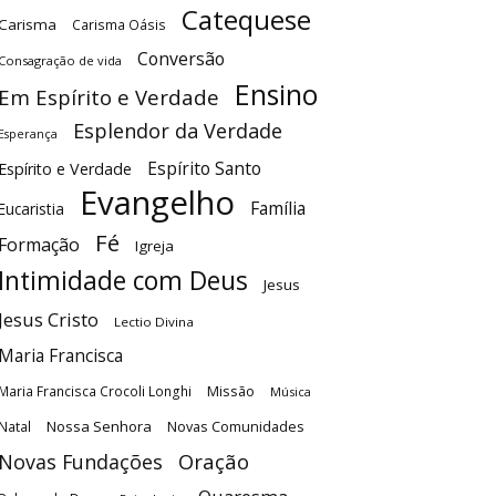
Catequese
Carisma
Carisma Oásis
Conversão
Consagração de vida
Ensino
Em Espírito e Verdade
Esplendor da Verdade
Esperança
Espírito Santo
Espírito e Verdade
Evangelho
Família
Eucaristia
Fé
Formação
Igreja
Intimidade com Deus
Jesus
Jesus Cristo
Lectio Divina
Maria Francisca
Maria Francisca Crocoli Longhi
Missão
Música
Nossa Senhora
Natal
Novas Comunidades
Oração
Novas Fundações