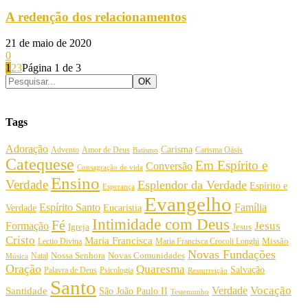
A redenção dos relacionamentos
21 de maio de 2020
0
1
2
3
Página 1 de 3
Tags
Adoração
Carisma
Amor de Deus
Carisma Oásis
Advento
Batismo
Catequese
Em Espírito e
Conversão
Consagração de vida
Ensino
Verdade
Esplendor da Verdade
Espírito e
Esperança
Evangelho
Espírito Santo
Família
Verdade
Eucaristia
Intimidade com Deus
Fé
Jesus
Formação
Igreja
Jesus
Cristo
Maria Francisca
Maria Francisca Crocoli Longhi
Missão
Lectio Divina
Novas Fundações
Nossa Senhora
Natal
Novas Comunidades
Música
Oração
Quaresma
Salvação
Palavra de Deus
Psicologia
Ressurreição
Santo
Vocação
Verdade
Santidade
São João Paulo II
Testemunho