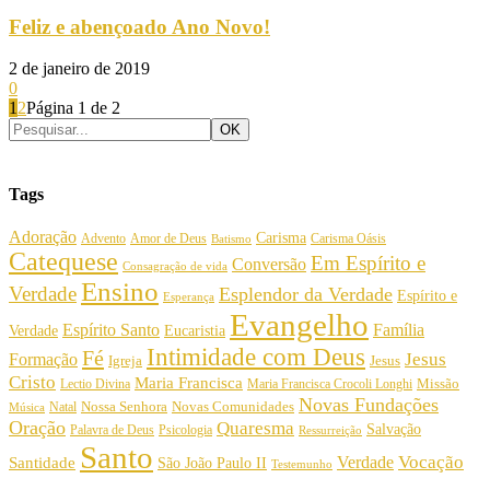
Feliz e abençoado Ano Novo!
2 de janeiro de 2019
0
1
2
Página 1 de 2
Tags
Adoração
Carisma
Amor de Deus
Carisma Oásis
Advento
Batismo
Catequese
Em Espírito e
Conversão
Consagração de vida
Ensino
Verdade
Esplendor da Verdade
Espírito e
Esperança
Evangelho
Espírito Santo
Família
Verdade
Eucaristia
Intimidade com Deus
Fé
Jesus
Formação
Igreja
Jesus
Cristo
Maria Francisca
Maria Francisca Crocoli Longhi
Missão
Lectio Divina
Novas Fundações
Nossa Senhora
Natal
Novas Comunidades
Música
Oração
Quaresma
Salvação
Palavra de Deus
Psicologia
Ressurreição
Santo
Vocação
Verdade
Santidade
São João Paulo II
Testemunho