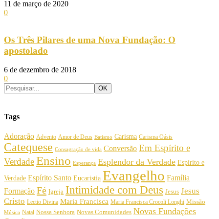
11 de março de 2020
0
Os Três Pilares de uma Nova Fundação: O
apostolado
6 de dezembro de 2018
0
Tags
Adoração
Carisma
Amor de Deus
Carisma Oásis
Advento
Batismo
Catequese
Em Espírito e
Conversão
Consagração de vida
Ensino
Verdade
Esplendor da Verdade
Espírito e
Esperança
Evangelho
Espírito Santo
Família
Verdade
Eucaristia
Intimidade com Deus
Fé
Jesus
Formação
Igreja
Jesus
Cristo
Maria Francisca
Maria Francisca Crocoli Longhi
Missão
Lectio Divina
Novas Fundações
Nossa Senhora
Natal
Novas Comunidades
Música