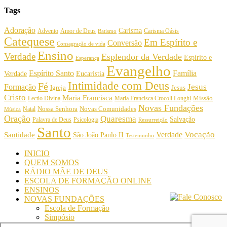
Tags
Adoração
Carisma
Amor de Deus
Carisma Oásis
Advento
Batismo
Catequese
Em Espírito e
Conversão
Consagração de vida
Ensino
Verdade
Esplendor da Verdade
Espírito e
Esperança
Evangelho
Espírito Santo
Família
Verdade
Eucaristia
Intimidade com Deus
Fé
Jesus
Formação
Igreja
Jesus
Cristo
Maria Francisca
Maria Francisca Crocoli Longhi
Missão
Lectio Divina
Novas Fundações
Nossa Senhora
Natal
Novas Comunidades
Música
Oração
Quaresma
Salvação
Palavra de Deus
Psicologia
Ressurreição
Santo
Vocação
Verdade
Santidade
São João Paulo II
Testemunho
INICIO
QUEM SOMOS
RÁDIO MÃE DE DEUS
ESCOLA DE FORMAÇÃO ONLINE
ENSINOS
NOVAS FUNDAÇÕES
Escola de Formação
Simpósio