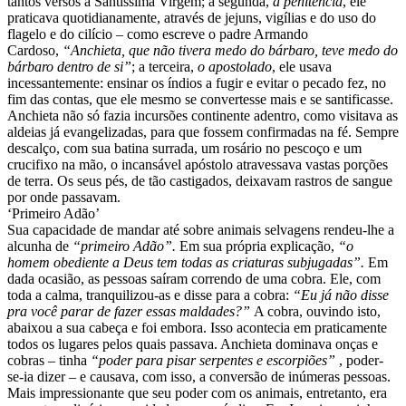
tantos versos à Santíssima Virgem; a segunda,
a penitência
, ele
praticava quotidianamente, através de jejuns, vigílias e do uso do
flagelo e do cilício – como escreve o padre Armando
Cardoso,
“
Anchieta, que não tivera medo do bárbaro, teve medo do
bárbaro dentro de si”
; a terceira,
o apostolado
, ele usava
incessantemente: ensinar os índios a fugir e evitar o pecado fez, no
fim das contas, que ele mesmo se convertesse mais e se santificasse.
Anchieta não só fazia incursões continente adentro, como visitava as
aldeias já evangelizadas, para que fossem confirmadas na fé. Sempre
descalço, com sua batina surrada, um rosário no pescoço e um
crucifixo na mão, o incansável apóstolo atravessava vastas porções
de terra. Os seus pés, de tão castigados, deixavam rastros de sangue
por onde passavam.
‘Primeiro Adão’
Sua capacidade de mandar até sobre animais selvagens rendeu-lhe a
alcunha de
“
primeiro Adão”.
Em sua própria explicação,
“
o
homem obediente a Deus tem todas as criaturas subjugadas”.
Em
dada ocasião, as pessoas saíram correndo de uma cobra. Ele, com
toda a calma, tranquilizou-as e disse para a cobra:
“
Eu já não disse
pra você parar de fazer essas maldades?”
A cobra, ouvindo isto,
abaixou a sua cabeça e foi embora. Isso acontecia em praticamente
todos os lugares pelos quais passava. Anchieta dominava onças e
cobras – tinha
“
poder para pisar serpentes e escorpiões”
, poder-
se-ia dizer – e causava, com isso, a conversão de inúmeras pessoas.
Mais impressionante que seu poder com os animais, entretanto, era