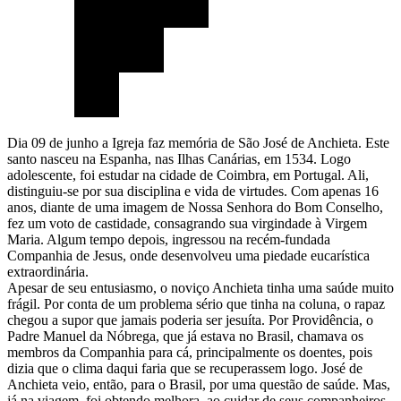
Dia 09 de junho a Igreja faz memória de São José de Anchieta. Este
santo nasceu na Espanha, nas Ilhas Canárias, em 1534. Logo
adolescente, foi estudar na cidade de Coimbra, em Portugal. Ali,
distinguiu-se por sua disciplina e vida de virtudes. Com apenas 16
anos, diante de uma imagem de Nossa Senhora do Bom Conselho,
fez um voto de castidade, consagrando sua virgindade à Virgem
Maria. Algum tempo depois, ingressou na recém-fundada
Companhia de Jesus, onde desenvolveu uma piedade eucarística
extraordinária.
Apesar de seu entusiasmo, o noviço Anchieta tinha uma saúde muito
frágil. Por conta de um problema sério que tinha na coluna, o rapaz
chegou a supor que jamais poderia ser jesuíta. Por Providência, o
Padre Manuel da Nóbrega, que já estava no Brasil, chamava os
membros da Companhia para cá, principalmente os doentes, pois
dizia que o clima daqui faria que se recuperassem logo. José de
Anchieta veio, então, para o Brasil, por uma questão de saúde. Mas,
já na viagem, foi obtendo melhora, ao cuidar de seus companheiros