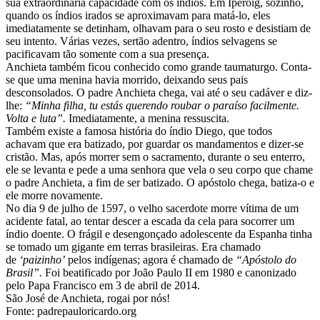
sua extraordinária capacidade com os índios. Em Iperoig, sozinho,
quando os índios irados se aproximavam para matá-lo, eles
imediatamente se detinham, olhavam para o seu rosto e desistiam de
seu intento. Várias vezes, sertão adentro, índios selvagens se
pacificavam tão somente com a sua presença.
Anchieta também ficou conhecido como grande taumaturgo. Conta-
se que uma menina havia morrido, deixando seus pais
desconsolados. O padre Anchieta chega, vai até o seu cadáver e diz-
lhe:
“
Minha filha, tu estás querendo roubar o paraíso facilmente.
Volta e luta”.
Imediatamente, a menina ressuscita.
Também existe a famosa história do índio Diego, que todos
achavam que era batizado, por guardar os mandamentos e dizer-se
cristão. Mas, após morrer sem o sacramento, durante o seu enterro,
ele se levanta e pede a uma senhora que vela o seu corpo que chame
o padre Anchieta, a fim de ser batizado. O apóstolo chega, batiza-o e
ele morre novamente.
No dia 9 de julho de 1597, o velho sacerdote morre vítima de um
acidente fatal, ao tentar descer a escada da cela para socorrer um
índio doente. O frágil e desengonçado adolescente da Espanha tinha
se tomado um gigante em terras brasileiras. Era chamado
de
‘
paizinho’
pelos indígenas; agora é chamado de
“
Apóstolo do
Brasil”.
Foi beatificado por João Paulo II em 1980 e canonizado
pelo Papa Francisco em 3 de abril de 2014.
São José de Anchieta, rogai por nós!
Fonte: padrepauloricardo.org