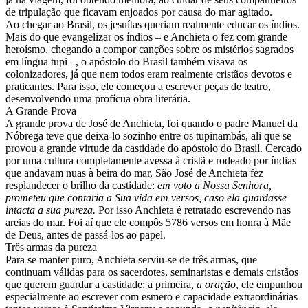
de tripulação que ficavam enjoados por causa do mar agitado.
Ao chegar ao Brasil, os jesuítas queriam realmente educar os índios.
Mais do que evangelizar os índios – e Anchieta o fez com grande
heroísmo, chegando a compor canções sobre os mistérios sagrados
em língua tupi –, o apóstolo do Brasil também visava os
colonizadores, já que nem todos eram realmente cristãos devotos e
praticantes. Para isso, ele começou a escrever peças de teatro,
desenvolvendo uma profícua obra literária.
A Grande Prova
A grande prova de José de Anchieta, foi quando o padre Manuel da
Nóbrega teve que deixa-lo sozinho entre os tupinambás, ali que se
provou a grande virtude da castidade do apóstolo do Brasil. Cercado
por uma cultura completamente avessa à cristã e rodeado por índias
que andavam nuas à beira do mar, São José de Anchieta fez
resplandecer o brilho da castidade:
em voto a Nossa Senhora,
prometeu que contaria a Sua vida em versos, caso ela guardasse
intacta a sua pureza.
Por isso Anchieta é retratado escrevendo nas
areias do mar. Foi aí que ele compôs 5786 versos em honra à Mãe
de Deus, antes de passá-los ao papel.
Três armas da pureza
Para se manter puro, Anchieta serviu-se de três armas, que
continuam válidas para os sacerdotes, seminaristas e demais cristãos
que querem guardar a castidade: a primeira
, a oração
, ele empunhou
especialmente ao escrever com esmero e capacidade extraordinárias