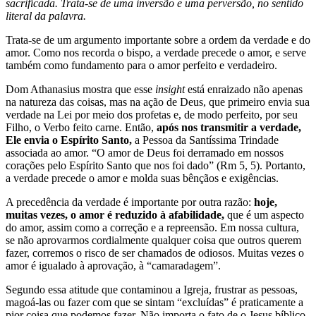
sacrificada. Trata-se de uma inversão e uma perversão, no sentido
literal da palavra.
Trata-se de um argumento importante sobre a ordem da verdade e do
amor. Como nos recorda o bispo, a verdade precede o amor, e serve
também como fundamento para o amor perfeito e verdadeiro.
Dom Athanasius mostra que esse
insight
está enraizado não apenas
na natureza das coisas, mas na ação de Deus, que primeiro envia sua
verdade na Lei por meio dos profetas e, de modo perfeito, por seu
Filho, o Verbo feito carne. Então,
após nos transmitir a verdade,
Ele envia o Espírito Santo,
a Pessoa da Santíssima Trindade
associada ao amor. “O amor de Deus foi derramado em nossos
corações pelo Espírito Santo que nos foi dado” (Rm 5, 5). Portanto,
a verdade precede o amor e molda suas bênçãos e exigências.
A precedência da verdade é importante por outra razão:
hoje,
muitas vezes, o amor é reduzido à afabilidade,
que é um aspecto
do amor, assim como a correção e a repreensão. Em nossa cultura,
se não aprovarmos cordialmente qualquer coisa que outros querem
fazer, corremos o risco de ser chamados de odiosos. Muitas vezes o
amor é igualado à aprovação, à “camaradagem”.
Segundo essa atitude que contaminou a Igreja, frustrar as pessoas,
magoá-las ou fazer com que se sintam “excluídas” é praticamente a
pior coisa que podemos fazer. Não importa o fato de o Jesus bíblico