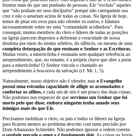
frustrar mais do que um punhado de pessoas; Ele “excluiu” aqueles
que “não podiam ser seus discípulos” porque não carregariam sua
cruz e não o amariam acima de todas as coisas. Na Igreja de hoje,
temos de pisar em ovos para não ofender os outros, e falamos
incessantemente sobre ser uma “comunidade acolhedora”. Para
conseguir, muitos membros do clero e líderes de todas as posições
na Igreja parecem dispostos a deformar a veracidade de nossa
doutrina por meio do ensino seletivo, do silêncio, ou mesmo de uma
completa deturpação do que ensinam o Senhor e as Escrituras.
Muitas vezes, a misericórdia é ensinada sem qualquer referência ao
arrependimento, que, no entanto, é a própria chave que abre a porta
para a misericórdia! O Senhor vincula o chamado ao
arrependimento à boa-nova da salvação (cf. Mc 1, 5).
Naturalmente, nosso objetivo não é ofender, mas
o Evangelho
possui uma estranha capacidade de afligir os acomodados e
confortar os aflitos,
e cada um de nós é um pouco das duas coisas.
Não podemos nos esquecer de que
servimos um Senhor que foi
morto pelo que disse, embora ninguém tenha amado seus
inimigos mais do que Ele.
Precisamos mobilizar o clero, os pais e todos os líderes na Igreja
para ficarem atentos ao problema descrito com tanta precisão por
Dom Athanasius Schneider. Não podemos ignorar a ordem correta:
a verdade precede o amor e é fundamento dele.
As coisas na Igreja