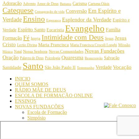
Adoração
Carisma
Amor de Deus
Carisma Oásis
Advento
Batismo
Catequese
Em Espírito e
Conversão
Consagração de vida
Ensino
Verdade
Esplendor da Verdade
Espírito e
Esperança
Evangelho
Espírito Santo
Família
Verdade
Eucaristia
Intimidade com Deus
Fé
Jesus
Formação
Igreja
Jesus
Cristo
Maria Francisca
Maria Francisca Crocoli Longhi
Missão
Lectio Divina
Novas Fundações
Nossa Senhora
Natal
Novas Comunidades
Música
Oração
Quaresma
Salvação
Palavra de Deus
Psicologia
Ressurreição
Santo
Vocação
Verdade
Santidade
São João Paulo II
Testemunho
INICIO
QUEM SOMOS
RÁDIO MÃE DE DEUS
ESCOLA DE FORMAÇÃO ONLINE
ENSINOS
NOVAS FUNDAÇÕES
Escola de Formação
Simpósio
© Comunidade Oásis © Todos os direitos reservados -
Desenvolvido por