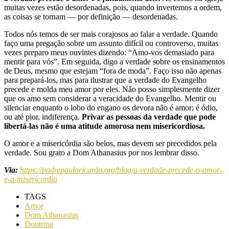
muitas vezes estão desordenadas, pois, quando invertemos a ordem,
as coisas se tornam — por definição — desordenadas.
Todos nós temos de ser mais corajosos ao falar a verdade. Quando
faço uma pregação sobre um assunto difícil ou controverso, muitas
vezes preparo meus ouvintes dizendo: “Amo-vos demasiado para
mentir para vós”. Em seguida, digo a verdade sobre os ensinamentos
de Deus, mesmo que estejam “fora de moda”. Faço isso não apenas
para prepará-los, mas para ilustrar que a verdade do Evangelho
precede e molda meu amor por eles. Não posso simplesmente dizer
que os amo sem considerar a veracidade do Evangelho. Mentir ou
silenciar enquanto o lobo do engano os devora não é amor; é ódio,
ou até pior, indiferença.
Privar as pessoas da verdade que pode
libertá-las não é uma atitude amorosa nem misericordiosa.
O amor e a misericórdia são belos, mas devem ser precedidos pela
verdade. Sou grato a Dom Athanasius por nos lembrar disso.
Via:
https://padrepauloricardo.org/blog/a-verdade-precede-o-amor-
e-a-misericordia
TAGS
Amor
Dom Athanasius
Doutrina