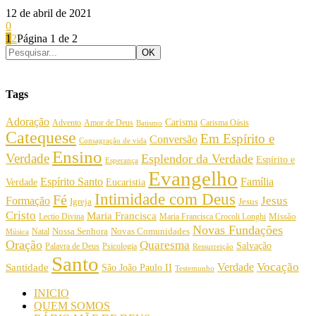
12 de abril de 2021
0
1
2
Página 1 de 2
Tags
Adoração
Carisma
Amor de Deus
Carisma Oásis
Advento
Batismo
Catequese
Em Espírito e
Conversão
Consagração de vida
Ensino
Verdade
Esplendor da Verdade
Espírito e
Esperança
Evangelho
Espírito Santo
Família
Verdade
Eucaristia
Intimidade com Deus
Fé
Jesus
Formação
Igreja
Jesus
Cristo
Maria Francisca
Maria Francisca Crocoli Longhi
Missão
Lectio Divina
Novas Fundações
Nossa Senhora
Natal
Novas Comunidades
Música
Oração
Quaresma
Salvação
Palavra de Deus
Psicologia
Ressurreição
Santo
Vocação
Verdade
Santidade
São João Paulo II
Testemunho
INICIO
QUEM SOMOS