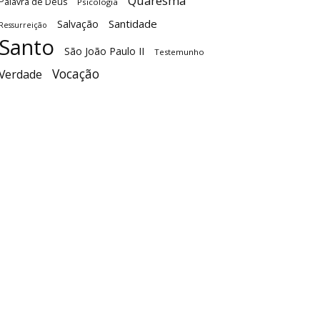
Quaresma
Palavra de Deus
Psicologia
Santidade
Salvação
Ressurreição
Santo
São João Paulo II
Testemunho
Vocação
Verdade