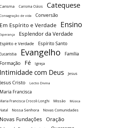
Catequese
Carisma
Carisma Oásis
Conversão
Consagração de vida
Ensino
Em Espírito e Verdade
Esplendor da Verdade
Esperança
Espírito Santo
Espírito e Verdade
Evangelho
Família
Eucaristia
Fé
Formação
Igreja
Intimidade com Deus
Jesus
Jesus Cristo
Lectio Divina
Maria Francisca
Maria Francisca Crocoli Longhi
Missão
Música
Nossa Senhora
Natal
Novas Comunidades
Oração
Novas Fundações