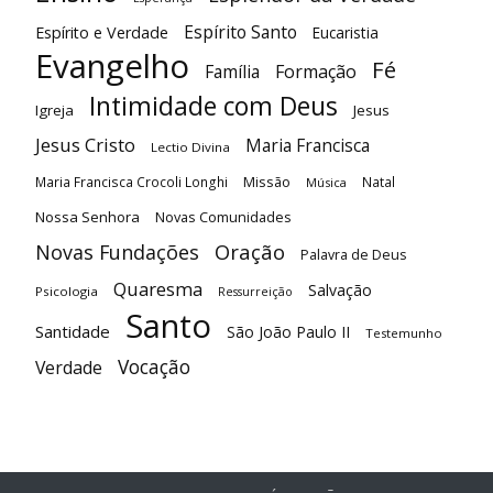
Espírito Santo
Espírito e Verdade
Eucaristia
Evangelho
Fé
Família
Formação
Intimidade com Deus
Igreja
Jesus
Jesus Cristo
Maria Francisca
Lectio Divina
Maria Francisca Crocoli Longhi
Missão
Natal
Música
Nossa Senhora
Novas Comunidades
Oração
Novas Fundações
Palavra de Deus
Quaresma
Salvação
Psicologia
Ressurreição
Santo
Santidade
São João Paulo II
Testemunho
Vocação
Verdade