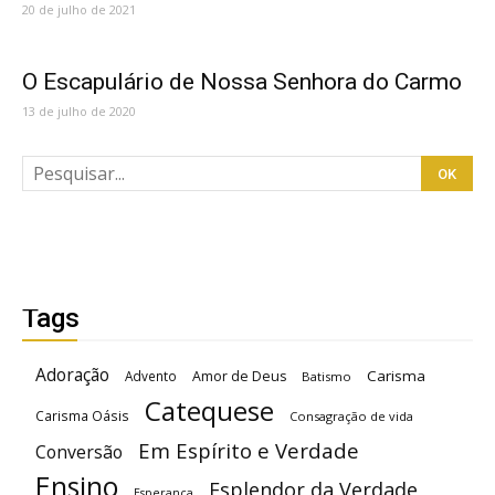
20 de julho de 2021
O Escapulário de Nossa Senhora do Carmo
13 de julho de 2020
Tags
Adoração
Carisma
Advento
Amor de Deus
Batismo
Catequese
Carisma Oásis
Consagração de vida
Em Espírito e Verdade
Conversão
Ensino
Esplendor da Verdade
Esperança