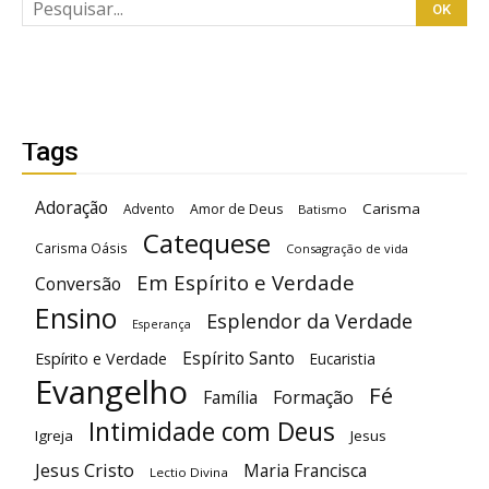
Tags
Adoração
Carisma
Advento
Amor de Deus
Batismo
Catequese
Carisma Oásis
Consagração de vida
Em Espírito e Verdade
Conversão
Ensino
Esplendor da Verdade
Esperança
Espírito Santo
Espírito e Verdade
Eucaristia
Evangelho
Fé
Família
Formação
Intimidade com Deus
Igreja
Jesus
Jesus Cristo
Maria Francisca
Lectio Divina