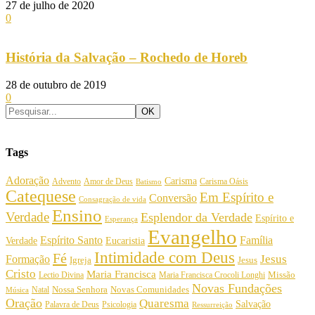
27 de julho de 2020
0
História da Salvação – Rochedo de Horeb
28 de outubro de 2019
0
Tags
Adoração
Carisma
Amor de Deus
Carisma Oásis
Advento
Batismo
Catequese
Em Espírito e
Conversão
Consagração de vida
Ensino
Verdade
Esplendor da Verdade
Espírito e
Esperança
Evangelho
Espírito Santo
Família
Verdade
Eucaristia
Intimidade com Deus
Fé
Jesus
Formação
Igreja
Jesus
Cristo
Maria Francisca
Maria Francisca Crocoli Longhi
Missão
Lectio Divina
Novas Fundações
Nossa Senhora
Natal
Novas Comunidades
Música
Oração
Quaresma
Salvação
Palavra de Deus
Psicologia
Ressurreição