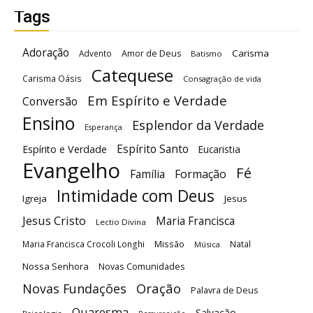
Tags
Adoração
Carisma
Advento
Amor de Deus
Batismo
Catequese
Carisma Oásis
Consagração de vida
Em Espírito e Verdade
Conversão
Ensino
Esplendor da Verdade
Esperança
Espírito Santo
Espírito e Verdade
Eucaristia
Evangelho
Fé
Família
Formação
Intimidade com Deus
Igreja
Jesus
Jesus Cristo
Maria Francisca
Lectio Divina
Maria Francisca Crocoli Longhi
Missão
Natal
Música
Nossa Senhora
Novas Comunidades
Oração
Novas Fundações
Palavra de Deus
Quaresma
Salvação