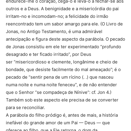
endurece-lhe o coração, cega-o e leva-o a fechar-se aos
outros e a Deus. A benignidade e a misericórdia do pai
irritam-no e incomodam-no; a felicidade do irmão
reencontrado tem um sabor amargo para ele. (O Livro de
Jonas, no Antigo Testamento, é uma admirável
antecipação e figura deste aspecto da parábola. O pecado
de Jonas consistiu em ele ter experimentado “profundo
desagrado e ter ficado irritado”, por Deus
ser “misericordioso e clemente, longânime e cheio de
bondade, que desiste facilmente do mal ameaçado”; é o
pecado de “sentir pena de um rícino (. .) que nasceu
numa noite e numa noite feneceu”, e de não entender
que o Senhor “se compadeça de Nínive“: cf. Jon 4.)
Também sob este aspecto ele precisa de se converter
para se reconciliar.
A parábola do filho pródigo é, antes de mais, a história
inefável do grande amor de um Pai — Deus — que
oferece ao filho, que a Ele retorna, o dom da