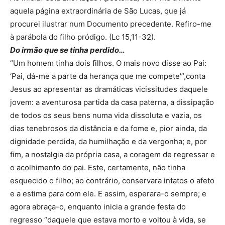
aquela página extraordinária de São Lucas, que já
procurei ilustrar num Documento precedente. Refiro-me
à parábola do filho pródigo. (Lc 15,11-32).
Do irmão que se tinha perdido…
“Um homem tinha dois filhos. O mais novo disse ao Pai:
‘Pai, dá-me a parte da herança que me compete’”,conta
Jesus ao apresentar as dramáticas vicissitudes daquele
jovem: a aventurosa partida da casa paterna, a dissipação
de todos os seus bens numa vida dissoluta e vazia, os
dias tenebrosos da distância e da fome e, pior ainda, da
dignidade perdida, da humilhação e da vergonha; e, por
fim, a nostalgia da própria casa, a coragem de regressar e
o acolhimento do pai. Este, certamente, não tinha
esquecido o filho; ao contrário, conservara intatos o afeto
e a estima para com ele. E assim, esperara-o sempre; e
agora abraça-o, enquanto inicia a grande festa do
regresso “daquele que estava morto e voltou à vida, se