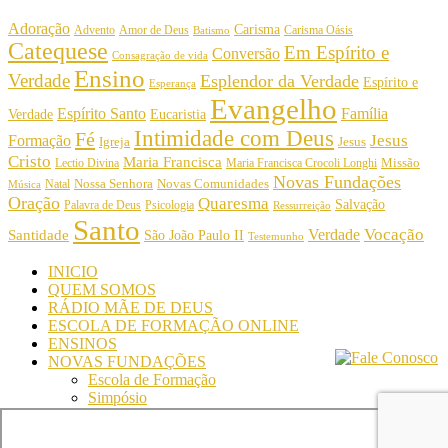
Adoração
Carisma
Amor de Deus
Carisma Oásis
Advento
Batismo
Catequese
Em Espírito e
Conversão
Consagração de vida
Ensino
Verdade
Esplendor da Verdade
Espírito e
Esperança
Evangelho
Espírito Santo
Família
Verdade
Eucaristia
Intimidade com Deus
Fé
Jesus
Formação
Igreja
Jesus
Cristo
Maria Francisca
Maria Francisca Crocoli Longhi
Missão
Lectio Divina
Novas Fundações
Nossa Senhora
Natal
Novas Comunidades
Música
Oração
Quaresma
Salvação
Palavra de Deus
Psicologia
Ressurreição
Santo
Vocação
Verdade
Santidade
São João Paulo II
Testemunho
INICIO
QUEM SOMOS
RÁDIO MÃE DE DEUS
ESCOLA DE FORMAÇÃO ONLINE
ENSINOS
NOVAS FUNDAÇÕES
Escola de Formação
Simpósio
© Comunidade Oásis © Todos os direitos reservados -