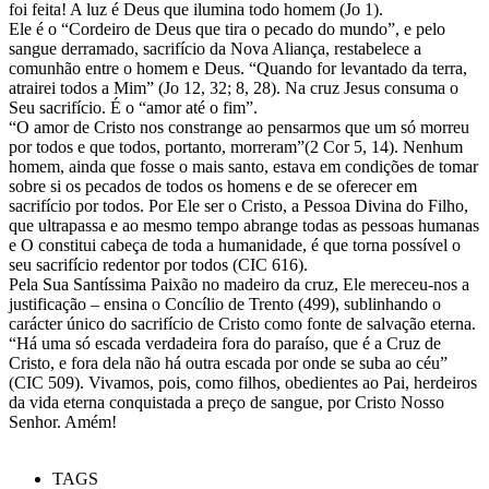
foi feita! A luz é Deus que ilumina todo homem (Jo 1).
Ele é o “Cordeiro de Deus que tira o pecado do mundo”, e pelo
sangue derramado, sacrifício da Nova Aliança, restabelece a
comunhão entre o homem e Deus. “Quando for levantado da terra,
atrairei todos a Mim” (Jo 12, 32; 8, 28). Na cruz Jesus consuma o
Seu sacrifício. É o “amor até o fim”.
“O amor de Cristo nos constrange ao pensarmos que um só morreu
por todos e que todos, portanto, morreram”(2 Cor 5, 14). Nenhum
homem, ainda que fosse o mais santo, estava em condições de tomar
sobre si os pecados de todos os homens e de se oferecer em
sacrifício por todos. Por Ele ser o Cristo, a Pessoa Divina do Filho,
que ultrapassa e ao mesmo tempo abrange todas as pessoas humanas
e O constitui cabeça de toda a humanidade, é que torna possível o
seu sacrifício redentor por todos (CIC 616).
Pela Sua Santíssima Paixão no madeiro da cruz, Ele mereceu-nos a
justificação – ensina o Concílio de Trento (499), sublinhando o
carácter único do sacrifício de Cristo como fonte de salvação eterna.
“Há uma só escada verdadeira fora do paraíso, que é a Cruz de
Cristo, e fora dela não há outra escada por onde se suba ao céu”
(CIC 509). Vivamos, pois, como filhos, obedientes ao Pai, herdeiros
da vida eterna conquistada a preço de sangue, por Cristo Nosso
Senhor. Amém!
TAGS