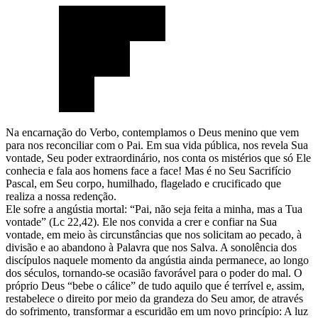
Na encarnação do Verbo, contemplamos o Deus menino que vem
para nos reconciliar com o Pai. Em sua vida pública, nos revela Sua
vontade, Seu poder extraordinário, nos conta os mistérios que só Ele
conhecia e fala aos homens face a face! Mas é no Seu Sacrifício
Pascal, em Seu corpo, humilhado, flagelado e crucificado que
realiza a nossa redenção.
Ele sofre a angústia mortal: “Pai, não seja feita a minha, mas a Tua
vontade” (Lc 22,42). Ele nos convida a crer e confiar na Sua
vontade, em meio às circunstâncias que nos solicitam ao pecado, à
divisão e ao abandono à Palavra que nos Salva. A sonolência dos
discípulos naquele momento da angústia ainda permanece, ao longo
dos séculos, tornando-se ocasião favorável para o poder do mal. O
próprio Deus “bebe o cálice” de tudo aquilo que é terrível e, assim,
restabelece o direito por meio da grandeza do Seu amor, de através
do sofrimento, transformar a escuridão em um novo princípio: A luz