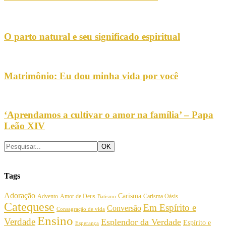
O parto natural e seu significado espiritual
Matrimônio: Eu dou minha vida por você
‘Aprendamos a cultivar o amor na família’ – Papa
Leão XIV
Tags
Adoração
Carisma
Amor de Deus
Carisma Oásis
Advento
Batismo
Catequese
Em Espírito e
Conversão
Consagração de vida
Ensino
Verdade
Esplendor da Verdade
Espírito e
Esperança