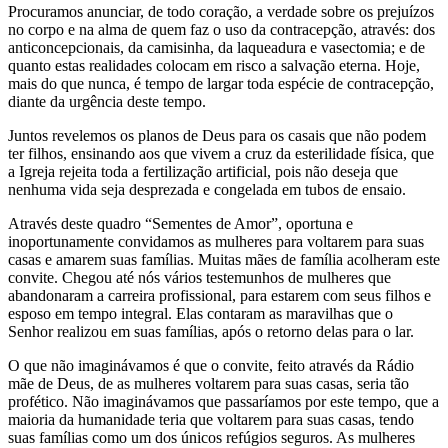
Procuramos anunciar, de todo coração, a verdade sobre os prejuízos
no corpo e na alma de quem faz o uso da contracepção, através: dos
anticoncepcionais, da camisinha, da laqueadura e vasectomia; e de
quanto estas realidades colocam em risco a salvação eterna. Hoje,
mais do que nunca, é tempo de largar toda espécie de contracepção,
diante da urgência deste tempo.
Juntos revelemos os planos de Deus para os casais que não podem
ter filhos, ensinando aos que vivem a cruz da esterilidade física, que
a Igreja rejeita toda a fertilização artificial, pois não deseja que
nenhuma vida seja desprezada e congelada em tubos de ensaio.
Através deste quadro “Sementes de Amor”, oportuna e
inoportunamente convidamos as mulheres para voltarem para suas
casas e amarem suas famílias. Muitas mães de família acolheram este
convite. Chegou até nós vários testemunhos de mulheres que
abandonaram a carreira profissional, para estarem com seus filhos e
esposo em tempo integral. Elas contaram as maravilhas que o
Senhor realizou em suas famílias, após o retorno delas para o lar.
O que não imaginávamos é que o convite, feito através da Rádio
mãe de Deus, de as mulheres voltarem para suas casas, seria tão
profético. Não imaginávamos que passaríamos por este tempo, que a
maioria da humanidade teria que voltarem para suas casas, tendo
suas famílias como um dos únicos refúgios seguros. As mulheres