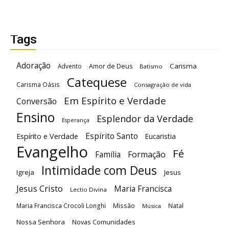
Tags
Adoração
Carisma
Advento
Amor de Deus
Batismo
Catequese
Carisma Oásis
Consagração de vida
Em Espírito e Verdade
Conversão
Ensino
Esplendor da Verdade
Esperança
Espírito Santo
Espírito e Verdade
Eucaristia
Evangelho
Fé
Família
Formação
Intimidade com Deus
Igreja
Jesus
Jesus Cristo
Maria Francisca
Lectio Divina
Maria Francisca Crocoli Longhi
Missão
Natal
Música
Nossa Senhora
Novas Comunidades