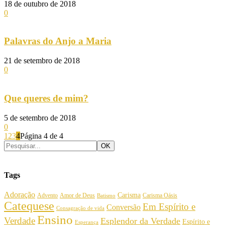
18 de outubro de 2018
0
Palavras do Anjo a Maria
21 de setembro de 2018
0
Que queres de mim?
5 de setembro de 2018
0
1
2
3
4
Página 4 de 4
Tags
Adoração
Carisma
Amor de Deus
Carisma Oásis
Advento
Batismo
Catequese
Em Espírito e
Conversão
Consagração de vida
Ensino
Verdade
Esplendor da Verdade
Espírito e
Esperança