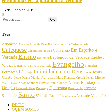
encaminhar-vos-á para toda a Verdade
15 de junho de 2019
0
Tags
Adoração
Carisma
Amor de Deus
Carisma Oásis
Advento
Batismo
Catequese
Em Espírito e
Conversão
Consagração de vida
Ensino
Verdade
Esplendor da Verdade
Espírito e
Esperança
Evangelho
Espírito Santo
Família
Verdade
Eucaristia
Intimidade com Deus
Fé
Jesus
Formação
Igreja
Jesus
Cristo
Maria Francisca
Maria Francisca Crocoli Longhi
Missão
Lectio Divina
Novas Fundações
Nossa Senhora
Natal
Novas Comunidades
Música
Oração
Quaresma
Salvação
Palavra de Deus
Psicologia
Ressurreição
Santo
Vocação
Verdade
Santidade
São João Paulo II
Testemunho
INICIO
QUEM SOMOS