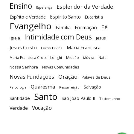
Ensino
Esplendor da Verdade
Esperança
Espírito Santo
Espírito e Verdade
Eucaristia
Evangelho
Fé
Família
Formação
Intimidade com Deus
Igreja
Jesus
Jesus Cristo
Maria Francisca
Lectio Divina
Maria Francisca Crocoli Longhi
Missão
Natal
Música
Nossa Senhora
Novas Comunidades
Oração
Novas Fundações
Palavra de Deus
Quaresma
Salvação
Psicologia
Ressurreição
Santo
Santidade
São João Paulo II
Testemunho
Vocação
Verdade