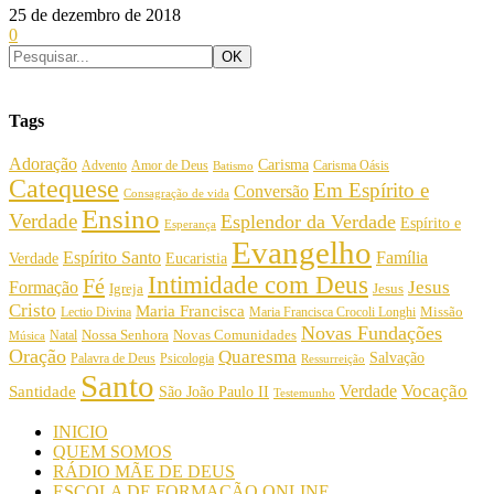
25 de dezembro de 2018
0
Tags
Adoração
Carisma
Amor de Deus
Carisma Oásis
Advento
Batismo
Catequese
Em Espírito e
Conversão
Consagração de vida
Ensino
Verdade
Esplendor da Verdade
Espírito e
Esperança
Evangelho
Espírito Santo
Família
Verdade
Eucaristia
Intimidade com Deus
Fé
Jesus
Formação
Igreja
Jesus
Cristo
Maria Francisca
Maria Francisca Crocoli Longhi
Missão
Lectio Divina
Novas Fundações
Nossa Senhora
Natal
Novas Comunidades
Música
Oração
Quaresma
Salvação
Palavra de Deus
Psicologia
Ressurreição
Santo
Vocação
Verdade
Santidade
São João Paulo II
Testemunho
INICIO
QUEM SOMOS
RÁDIO MÃE DE DEUS
ESCOLA DE FORMAÇÃO ONLINE