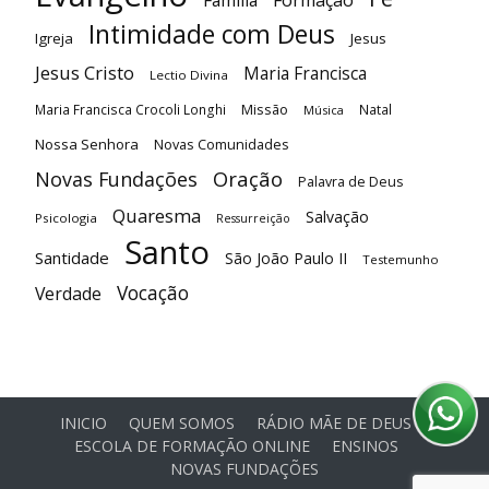
Família
Formação
Intimidade com Deus
Igreja
Jesus
Jesus Cristo
Maria Francisca
Lectio Divina
Maria Francisca Crocoli Longhi
Missão
Natal
Música
Nossa Senhora
Novas Comunidades
Oração
Novas Fundações
Palavra de Deus
Quaresma
Salvação
Psicologia
Ressurreição
Santo
Santidade
São João Paulo II
Testemunho
Vocação
Verdade
INICIO
QUEM SOMOS
RÁDIO MÃE DE DEUS
ESCOLA DE FORMAÇÃO ONLINE
ENSINOS
NOVAS FUNDAÇÕES