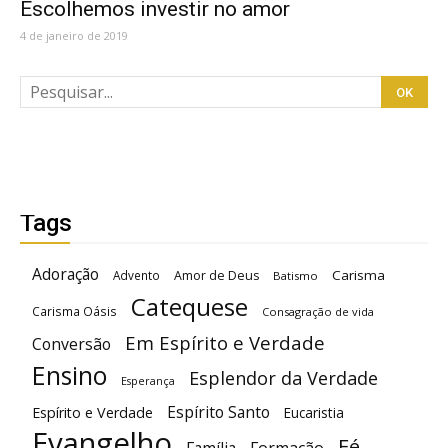
Escolhemos investir no amor
4 de janeiro de 2019
Tags
Adoração
Carisma
Advento
Amor de Deus
Batismo
Catequese
Carisma Oásis
Consagração de vida
Em Espírito e Verdade
Conversão
Ensino
Esplendor da Verdade
Esperança
Espírito Santo
Espírito e Verdade
Eucaristia
Evangelho
Fé