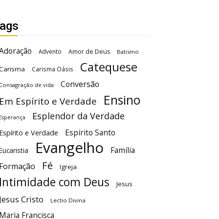
ags
Adoração
Advento
Amor de Deus
Batismo
Catequese
Carisma
Carisma Oásis
Conversão
Consagração de vida
Ensino
Em Espírito e Verdade
Esplendor da Verdade
Esperança
Espírito Santo
Espírito e Verdade
Evangelho
Família
Eucaristia
Fé
Formação
Igreja
Intimidade com Deus
Jesus
Jesus Cristo
Lectio Divina
Maria Francisca