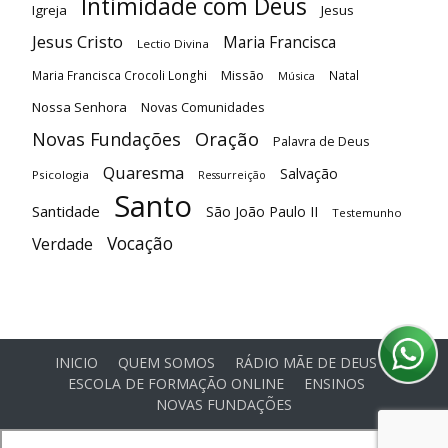
Intimidade com Deus
Igreja
Jesus
Jesus Cristo
Maria Francisca
Lectio Divina
Maria Francisca Crocoli Longhi
Missão
Natal
Música
Nossa Senhora
Novas Comunidades
Oração
Novas Fundações
Palavra de Deus
Quaresma
Salvação
Psicologia
Ressurreição
Santo
Santidade
São João Paulo II
Testemunho
Vocação
Verdade
INICIO
QUEM SOMOS
RÁDIO MÃE DE DEUS
ESCOLA DE FORMAÇÃO ONLINE
ENSINOS
NOVAS FUNDAÇÕES
© Comunidade Oásis © Todos os direitos reservados -