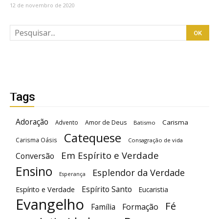
12 de novembro de 2020
Tags
Adoração
Carisma
Advento
Amor de Deus
Batismo
Catequese
Carisma Oásis
Consagração de vida
Em Espírito e Verdade
Conversão
Ensino
Esplendor da Verdade
Esperança
Espírito Santo
Espírito e Verdade
Eucaristia
Evangelho
Fé
Família
Formação