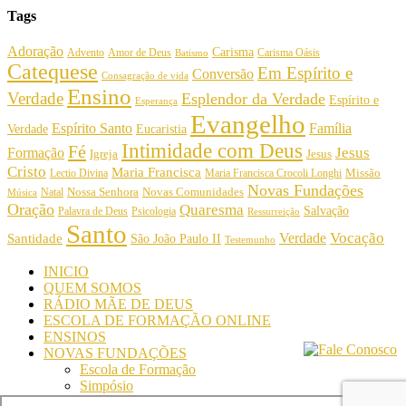
Tags
Adoração
Carisma
Amor de Deus
Carisma Oásis
Advento
Batismo
Catequese
Em Espírito e
Conversão
Consagração de vida
Ensino
Verdade
Esplendor da Verdade
Espírito e
Esperança
Evangelho
Espírito Santo
Família
Verdade
Eucaristia
Intimidade com Deus
Fé
Jesus
Formação
Igreja
Jesus
Cristo
Maria Francisca
Maria Francisca Crocoli Longhi
Missão
Lectio Divina
Novas Fundações
Nossa Senhora
Natal
Novas Comunidades
Música
Oração
Quaresma
Salvação
Palavra de Deus
Psicologia
Ressurreição
Santo
Vocação
Verdade
Santidade
São João Paulo II
Testemunho
INICIO
QUEM SOMOS
RÁDIO MÃE DE DEUS
ESCOLA DE FORMAÇÃO ONLINE
ENSINOS
NOVAS FUNDAÇÕES
Escola de Formação
Simpósio