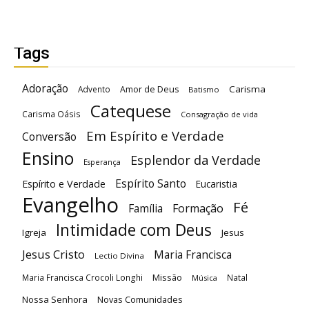
Tags
Adoração
Carisma
Advento
Amor de Deus
Batismo
Catequese
Carisma Oásis
Consagração de vida
Em Espírito e Verdade
Conversão
Ensino
Esplendor da Verdade
Esperança
Espírito Santo
Espírito e Verdade
Eucaristia
Evangelho
Fé
Família
Formação
Intimidade com Deus
Igreja
Jesus
Jesus Cristo
Maria Francisca
Lectio Divina
Maria Francisca Crocoli Longhi
Missão
Natal
Música
Nossa Senhora
Novas Comunidades