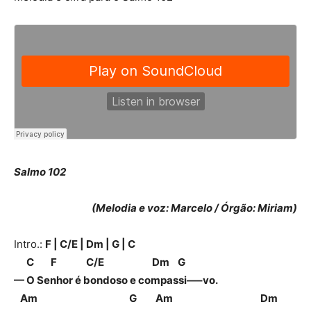
Salmo 102
(Melodia e voz: Marcelo / Órgão: Miriam)
Intro.:
F | C/E | Dm | G | C
C F C/E Dm G
— O Senhor é bondoso e compassi—–vo.
Am G Am Dm