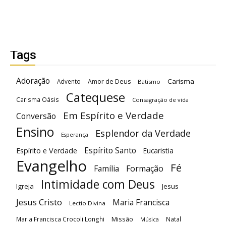
Tags
Adoração
Carisma
Advento
Amor de Deus
Batismo
Catequese
Carisma Oásis
Consagração de vida
Em Espírito e Verdade
Conversão
Ensino
Esplendor da Verdade
Esperança
Espírito Santo
Espírito e Verdade
Eucaristia
Evangelho
Fé
Família
Formação
Intimidade com Deus
Igreja
Jesus
Jesus Cristo
Maria Francisca
Lectio Divina
Maria Francisca Crocoli Longhi
Missão
Natal
Música