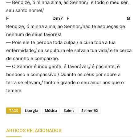
— Bendize, ó minha alma, ao Senhor,/ e todo o meu ser,
seu santo nome!/
F Dm7 F G
Bendize, ó minha alma, ao Senhor,/não te esqueças de
nenhum de seus favores!
— Pois ele te perdoa toda culpa,/ e cura toda a tua
enfermidade;/ da sepultura ele salva a tua vida/ e te cerca
de carinho e compaixão.
— O Senhor é indulgente, é favorável,/ é paciente, é
bondoso e compassivo./ Quanto os céus por sobre a
terra se elevam,/ tanto é grande o seu amor aos que o
temem.
TAGS
Liturgia
Música
Salmo
Salmo102
ARTIGOS RELACIONADOS