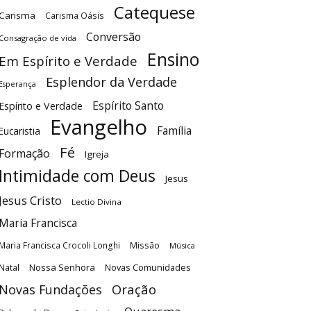
Catequese
Carisma
Carisma Oásis
Conversão
Consagração de vida
Ensino
Em Espírito e Verdade
Esplendor da Verdade
Esperança
Espírito Santo
Espírito e Verdade
Evangelho
Família
Eucaristia
Fé
Formação
Igreja
Intimidade com Deus
Jesus
Jesus Cristo
Lectio Divina
Maria Francisca
Maria Francisca Crocoli Longhi
Missão
Música
Nossa Senhora
Natal
Novas Comunidades
Oração
Novas Fundações