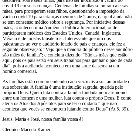
decidirem sobre seus filhos, para não ser inoculado a vacina do
covid 19 em suas crianças. Centenas de famílias se uniram a essas
mães, para protegerem seus filhos, questionando a imposição da
vacina covid 19 para crianças menores de 5 anos, da qual ainda não
se tem consenso médico sobre a segurança. Por iniciativa dessas
mães, aconteceu uma Audiência Pública Internacional, onde
participaram médicos dos Estados Unidos, Canadá, Inglaterra,
México e de juristas brasileiros . Interessante que um dos
palestrantes ao ver o auditório lotado de pais e crianças, ele fez a
seguinte observação: “Vejo que a maioria do público desse auditório
são mães de família”; e concluiu dizendo: “São as mães que estão
aqui, pois os pais estão em seus trabalhos para ganhar o pão de cada
dia”, pois a audiência aconteceu em uma tarde da semana em
horário comercial.
As famílias estão compreendendo cada vez mais a sua autoridade e
sua soberania. A família é uma instituição sagrada, querida pelo
próprio Deus. Quem luta contra a família fundada no matrimonio
entre um homem e uma mulher, luta contra o próprio Deus. E como
alerta os Atos dos Apóstolos para se ter o cuidado “ que não
aconteça que vocês se encontrem lutando contra Deus” (At 5, 39).
Jesus, Maria e José, nossa família vossa é!
Cleonice Macedo Kamer