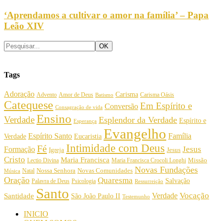
‘Aprendamos a cultivar o amor na família’ – Papa
Leão XIV
Tags
Adoração
Carisma
Amor de Deus
Carisma Oásis
Advento
Batismo
Catequese
Em Espírito e
Conversão
Consagração de vida
Ensino
Verdade
Esplendor da Verdade
Espírito e
Esperança
Evangelho
Espírito Santo
Família
Verdade
Eucaristia
Intimidade com Deus
Fé
Jesus
Formação
Igreja
Jesus
Cristo
Maria Francisca
Maria Francisca Crocoli Longhi
Missão
Lectio Divina
Novas Fundações
Nossa Senhora
Natal
Novas Comunidades
Música
Oração
Quaresma
Salvação
Palavra de Deus
Psicologia
Ressurreição
Santo
Vocação
Verdade
Santidade
São João Paulo II
Testemunho
INICIO