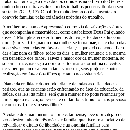
trabalho tiraria o pão de cada dia, como ensina o Livro do Genesis:
onde o homem através do suor dos trabalhos penosos, tiraria o seu
sustento. (Gn 3, 17). O pai fica muito tempo do dia ausente do
convívio familiar, pelas exigências próprias do trabalho.
A mulher no entanto é apresentado como via de salvação as dores
que acompanha a maternidade, como estabeleceu Deus Pai quando
disse: “ Multiplicarei os sofrimentos do teu parto, darás a luz com
dor”. (Gn 3, 16). Quando uma mulher se torna mãe, ela é chamada a
sucessivas renuncias em favor das crianças que dela depende. Para
dar a luz para os filhos, todos os dias, a mulher renuncia a si mesma
em benefício dos filhos. Talvez a maior dor da mulher moderna, ao
se tornar mãe, não seja a dor do parto, mas a dor intima da certeza
de saber que precisa renunciar a si mesma, seus projetos e auto
realização em favor dos filhos que tanto necessitam dela.
Diante da realidade do mundo, diante de todas as dificuldades e
perigos, que as crianças estão enfrentando na área da educação, da
saúde, das leis; da mídia, será que a mulher não pode renunciar por
um tempo a realização pessoal e cuidar do patrimônio mais precioso
de um casal, que são seus filhos?
A cidade de Guaramirim no norte catarinense, teve o privilégio de
ver o testemunho de três mães de família, que tiveram a inciativa de
reivindicar o direito de liberdade e autonomia familiar para