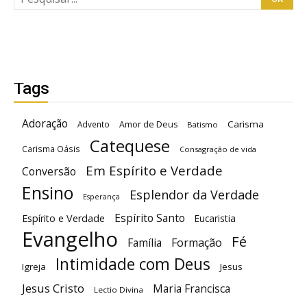
Tags
Adoração
Carisma
Advento
Amor de Deus
Batismo
Catequese
Carisma Oásis
Consagração de vida
Em Espírito e Verdade
Conversão
Ensino
Esplendor da Verdade
Esperança
Espírito Santo
Espírito e Verdade
Eucaristia
Evangelho
Fé
Família
Formação
Intimidade com Deus
Igreja
Jesus
Jesus Cristo
Maria Francisca
Lectio Divina