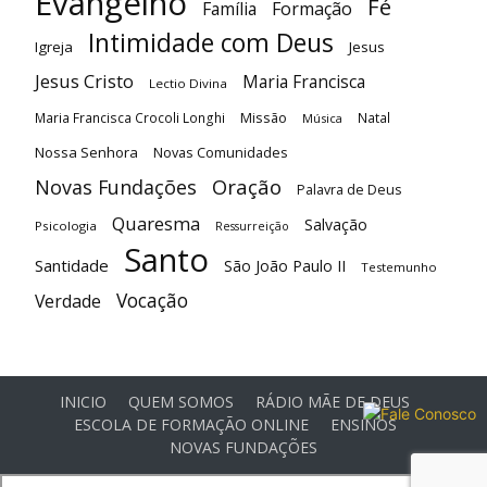
Evangelho
Fé
Família
Formação
Intimidade com Deus
Igreja
Jesus
Jesus Cristo
Maria Francisca
Lectio Divina
Maria Francisca Crocoli Longhi
Missão
Natal
Música
Nossa Senhora
Novas Comunidades
Oração
Novas Fundações
Palavra de Deus
Quaresma
Salvação
Psicologia
Ressurreição
Santo
Santidade
São João Paulo II
Testemunho
Vocação
Verdade
INICIO
QUEM SOMOS
RÁDIO MÃE DE DEUS
ESCOLA DE FORMAÇÃO ONLINE
ENSINOS
NOVAS FUNDAÇÕES
© Comunidade Oásis © Todos os direitos reservados -