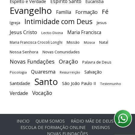
Espírito Santo
Espírito e Verdade
Eucaristia
Evangelho
Fé
Família
Formação
Intimidade com Deus
Igreja
Jesus
Jesus Cristo
Maria Francisca
Lectio Divina
Maria Francisca Crocoli Longhi
Missão
Natal
Música
Nossa Senhora
Novas Comunidades
Oração
Novas Fundações
Palavra de Deus
Quaresma
Salvação
Psicologia
Ressurreição
Santo
Santidade
São João Paulo II
Testemunho
Vocação
Verdade
INICIO
QUEM SOMOS
RÁDIO MÃE DE DEUS
ESCOLA DE FORMAÇÃO ONLINE
ENSINOS
NOVAS FUNDAÇÕES