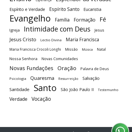
Esperança
Espírito Santo
Espírito e Verdade
Eucaristia
Evangelho
Fé
Família
Formação
Intimidade com Deus
Igreja
Jesus
Jesus Cristo
Maria Francisca
Lectio Divina
Maria Francisca Crocoli Longhi
Missão
Natal
Música
Nossa Senhora
Novas Comunidades
Oração
Novas Fundações
Palavra de Deus
Quaresma
Salvação
Psicologia
Ressurreição
Santo
Santidade
São João Paulo II
Testemunho
Vocação
Verdade