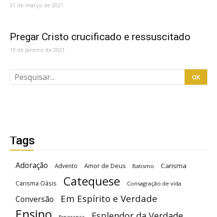
31 de março de 2021
Pregar Cristo crucificado e ressuscitado
13 de janeiro de 2021
Tags
Adoração
Carisma
Advento
Amor de Deus
Batismo
Catequese
Carisma Oásis
Consagração de vida
Em Espírito e Verdade
Conversão
Ensino
Esplendor da Verdade